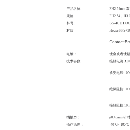
产品名称:
PH2.54mm
规格:
PH2.54，H3
料号.:
SS-4CD1XX
材质:
House:PPS+
Contact:Br
电镀：
镀金或者镀
技术参数:
接触电流:3.0A
承受电压:1000V
绝缘阻抗:1000
接触阻抗:10m 
插拔力：
ø0.43mm 针对
操作温度：
-40ºC~ 105ºC